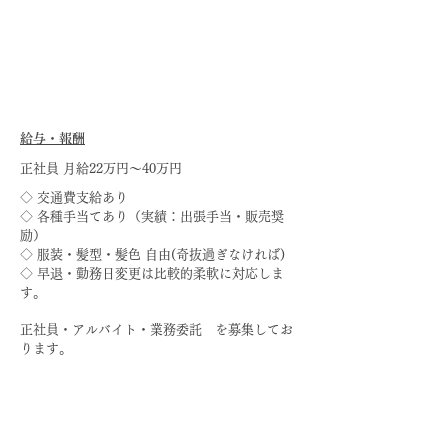
給与・報酬​
正社員 月給22万円～40万円
◇ 交通費支給あり
◇ 各種手当てあり（実績：出張手当・販売奨
励）
◇ 服装・髪型・髪色 自由(奇抜過ぎなければ)
◇ 早退・勤務日変更は比較的柔軟に対応しま
す。
正社員・アルバイト・業務委託 を募集してお
ります。
​勤務時間
勤務時間：1 AM10:00~PM19:00 内、休憩
1h