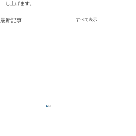
し上げます。
最新記事
すべて表示
夏季休業のお知らせ
年末年始休業の
当社は、8月11日（木）～15日
平素は格別のご高
（月）まで、休業とさせてい
厚く御礼申し上げ
コメント